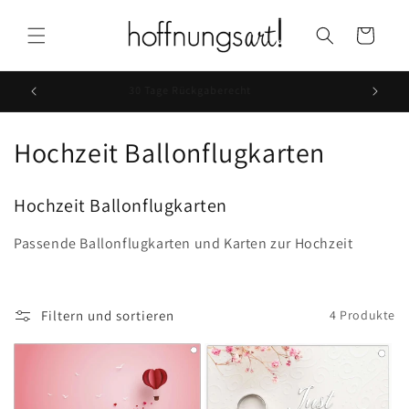
Direkt
zum
Warenkorb
Inhalt
30 Tage Rückgaberecht
K
Hochzeit Ballonflugkarten
a
Hochzeit Ballonflugkarten
t
Passende Ballonflugkarten und Karten zur Hochzeit
e
g
Filtern und sortieren
4 Produkte
o
r
i